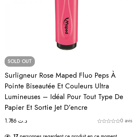
SOLD
OUT
Surligneur Rose Maped Fluo Peps À
Pointe Biseautée Et Couleurs Ultra
Lumineuses – Idéal Pour Tout Type De
Papier Et Sortie Jet D’encre
1.786
د.ت
0 avis
17
personnes regardent ce produit en ce moment