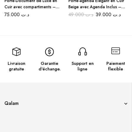
Porte-Document de Luxe en
Porte-agenda Élégant en Cuir
Cuir avec compartiments –
Beige avec Agenda Inclus –
Noir et Marron
Noir et Marron
75.000
د.ت
49.000
د.ت
39.000
د.ت
Livraison
Garantie
Support en
Paiement
gratuite
d'échange.
ligne
flexible
Qalam