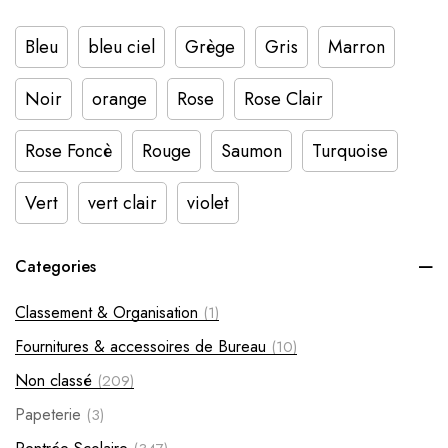
Bleu
bleu ciel
Grège
Gris
Marron
Noir
orange
Rose
Rose Clair
Rose Foncè
Rouge
Saumon
Turquoise
Vert
vert clair
violet
Categories
Classement & Organisation
(1)
Fournitures & accessoires de Bureau
(10)
Non classé
(209)
Papeterie
(3)