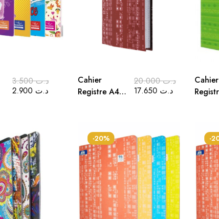
Cahier
Cahier
3.500
د.ت
20.000
د.ت
2.900
د.ت
17.650
د.ت
Registre A4
Regist
300 Pages
300 P
5/5
5/5
-20%
-2