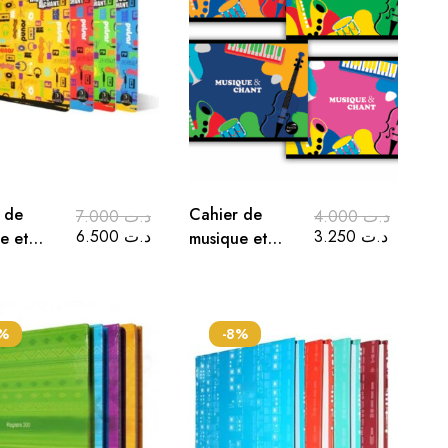
 de
Cahier de
7.000
د.ت
4.000
د.ت
6.500
د.ت
3.250
د.ت
e et
musique et
chant Pm
.7 cm
8%
-8%