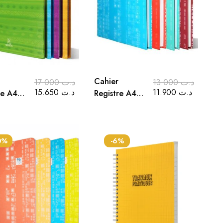
Cahier
17.000
د.ت
13.000
د.ت
15.650
د.ت
11.900
د.ت
re A4
Registre A4
ages
200 Pages
5/5
0%
-6%