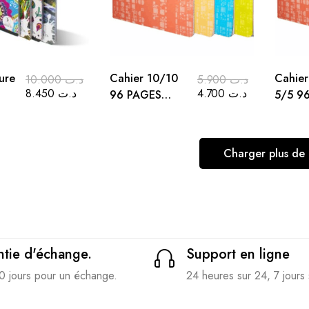
ure
Cahier 10/10
Cahier
10.000
د.ت
5.900
د.ت
8.450
د.ت
4.700
د.ت
96 PAGES
5/5 9
*32
SEYES 21*29.7
21*29
cm
Charger plus de
tie d'échange.
Support en ligne
0 jours pour un échange.
24 heures sur 24, 7 jours 