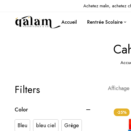
Achetez malin, achetez c
Accueil
Rentrée Scolaire
Cah
Accue
Filters
Affichage 
Color
-25%
Bleu
bleu ciel
Grège