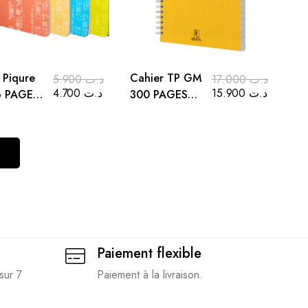
 Piqure
Cahier TP GM
5.900
د.ت
17.000
د.ت
4.700
د.ت
15.900
د.ت
6 PAGES
300 PAGES
.7 cm
SYS 21*29.7
cm
Paiement flexible
sur 7
Paiement à la livraison.