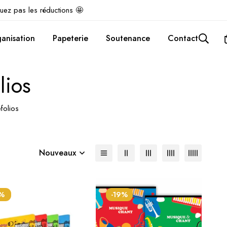
uez pas les réductions 🤩
anisation
Papeterie
Soutenance
Contact
lios
folios
Nouveaux
7%
-19%