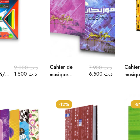
Cahier de
Cahier
2.000
د.ت
7.900
د.ت
1.500
د.ت
6.500
د.ت
6/9
musique
musiqu
“MOUZIKANA”
chant GM
21*29
-12%
-