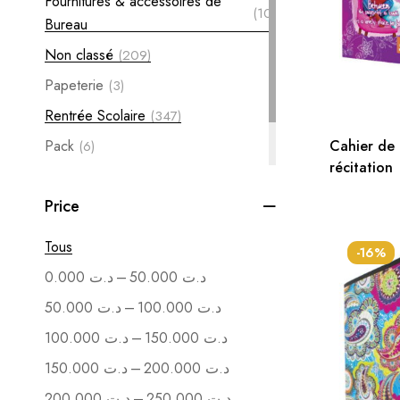
Fournitures & accessoires de
(10)
Bureau
Non classé
(209)
Papeterie
(3)
Rentrée Scolaire
(347)
Pack
Cahier de
(6)
récitation
Soutenance
(1)
Price
Vente en Gros
(1)
Tous
-16%
–
0.000
د.ت
50.000
د.ت
–
50.000
د.ت
100.000
د.ت
–
100.000
د.ت
150.000
د.ت
–
150.000
د.ت
200.000
د.ت
–
200.000
د.ت
250.000
د.ت