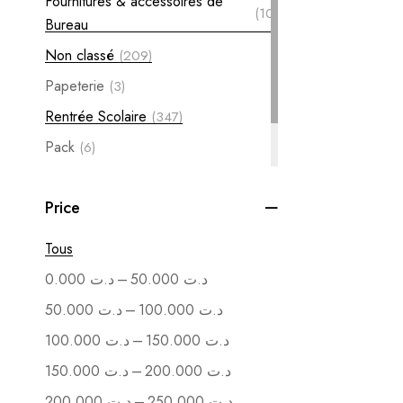
Fournitures & accessoires de
(10)
Bureau
Non classé
(209)
Papeterie
(3)
Rentrée Scolaire
(347)
Pack
(6)
Soutenance
(1)
Price
Vente en Gros
(1)
Tous
–
0.000
د.ت
50.000
د.ت
–
50.000
د.ت
100.000
د.ت
–
100.000
د.ت
150.000
د.ت
–
150.000
د.ت
200.000
د.ت
–
200.000
د.ت
250.000
د.ت