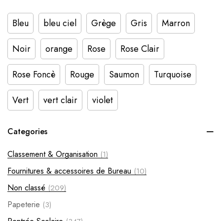
Bleu
bleu ciel
Grège
Gris
Marron
Noir
orange
Rose
Rose Clair
Rose Foncè
Rouge
Saumon
Turquoise
Vert
vert clair
violet
Categories
Classement & Organisation
(1)
Fournitures & accessoires de Bureau
(10)
Non classé
(209)
Papeterie
(3)