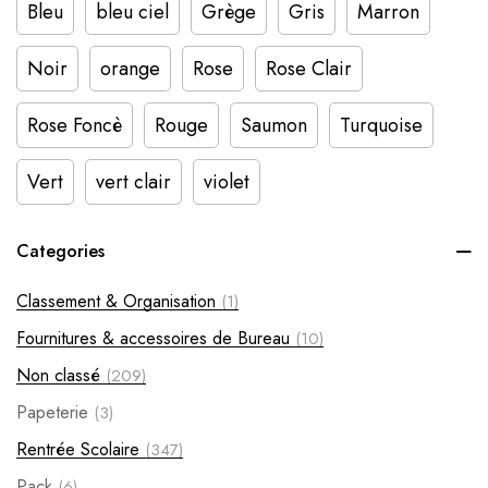
Bleu
bleu ciel
Grège
Gris
Marron
Noir
orange
Rose
Rose Clair
Rose Foncè
Rouge
Saumon
Turquoise
Vert
vert clair
violet
Categories
Classement & Organisation
(1)
Fournitures & accessoires de Bureau
(10)
Non classé
(209)
Papeterie
(3)
Rentrée Scolaire
(347)
Pack
(6)