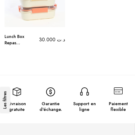
Lunch Box
30.000
د.ت
Repas
Isotherme
Enfant : Jaune ,
Orange et vert
Les filtres
Livraison
Garantie
Support en
Paiement
gratuite
d'échange.
ligne
flexible