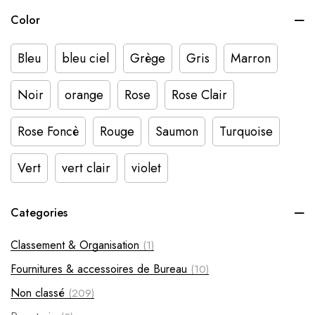
Color
Bleu
bleu ciel
Grège
Gris
Marron
Noir
orange
Rose
Rose Clair
Rose Foncè
Rouge
Saumon
Turquoise
Vert
vert clair
violet
Categories
Classement & Organisation
(1)
Fournitures & accessoires de Bureau
(10)
Non classé
(209)