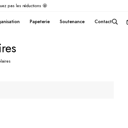
uez pas les réductions 🤩
anisation
Papeterie
Soutenance
Contact
ires
laires