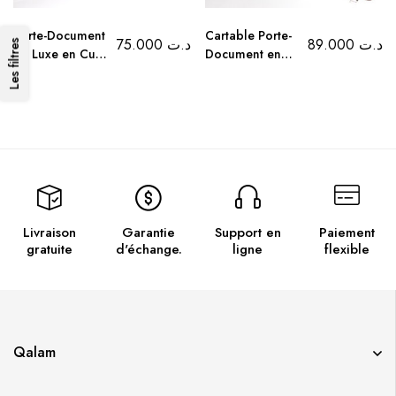
Porte-Document
Cartable Porte-
75.000
د.ت
89.000
د.ت
Les filtres
de Luxe en Cuir
Document en
avec
Cuir avec
compartiments
compartiments
– Noir et
et Poignées
Marron
Rentrantes –
Noir et Marron
Livraison
Garantie
Support en
Paiement
gratuite
d'échange.
ligne
flexible
Qalam