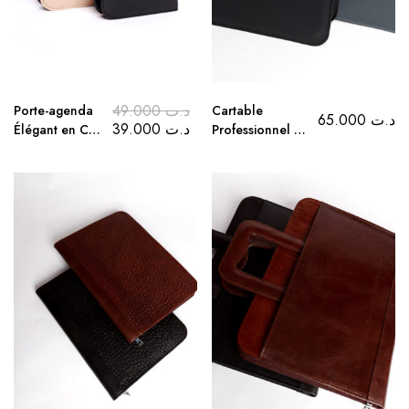
49.000
د.ت
Porte-agenda
Cartable
65.000
د.ت
39.000
د.ت
Élégant en Cuir
Professionnel en
Beige avec
Simili Cuir avec
Agenda Inclus
compartiments
– Noir et
– Noir et Gris
Marron