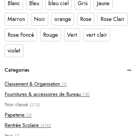
Blanc
Bleu
bleu ciel
Gris
Jaune
Marron
Noir
orange
Rose
Rose Clair
Rose Foncè
Rouge
Vert
vert clair
violet
Categories
Classement & Organisation
(1)
Fournitures & accessoires de Bureau
(18)
Non classé
(212)
Papeterie
(3)
Rentrée Scolaire
(410)
Jeux
(1)