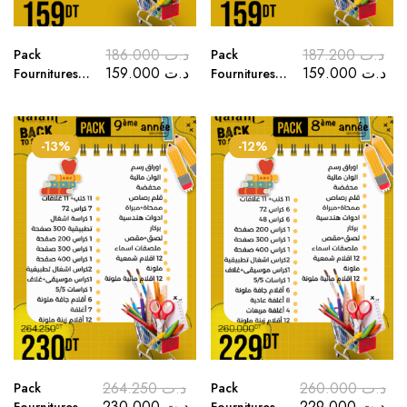
186.000
د.ت
187.200
د.ت
Pack
Pack
159.000
د.ت
159.000
د.ت
Fournitures
Fournitures
Scolaires 1ère
Scolaires
année
Baccalauréat
Secondaire
2025-2026
-13%
-12%
2025-2026
اللوازم
المدرسية
البكالوريا
264.250
د.ت
260.000
د.ت
Pack
Pack
230.000
د.ت
229.000
د.ت