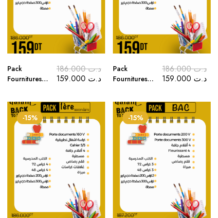
186.000
د.ت
186.000
د.ت
Pack
Pack
159.000
د.ت
159.000
د.ت
Fournitures
Fournitures
Scolaires
Scolaires
3ème année
2ème année
Secondaire
Secondaire
-15%
-15%
2025-2026
2025-2026