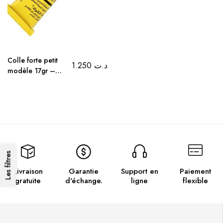
Colle forte petit
1.250
د.ت
modèle 17gr –
Idéale pour la
rentrée scolaire et
les travaux
domestiques
Les filtres
Livraison
Garantie
Support en
Paiement
gratuite
d'échange.
ligne
flexible