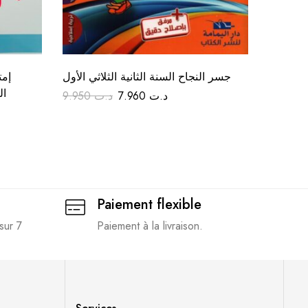
لاثي أول
جسر النجاح السنة الثانية الثلاثي الأول
إ –
ال
9.950
د.ت
7.960
د.ت
10.900
Paiement flexible
sur 7
Paiement à la livraison.