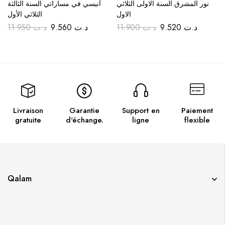
نور المشرق السنة الاولى الثلاثي
أنيسي في مساراتي السنة الثالثة
الاول
الثلاثي الأول
11.950
د.ت
9.560
د.ت
11.900
د.ت
9.520
د.ت
Livraison
Garantie
Support en
Paiement
gratuite
d'échange.
ligne
flexible
Qalam