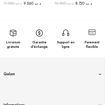
11.950
د.ت
9.560
د.ت
10.900
د.ت
8.720
د.ت
Livraison
Garantie
Support en
Paiement
gratuite
d'échange.
ligne
flexible
Qalam
Informations