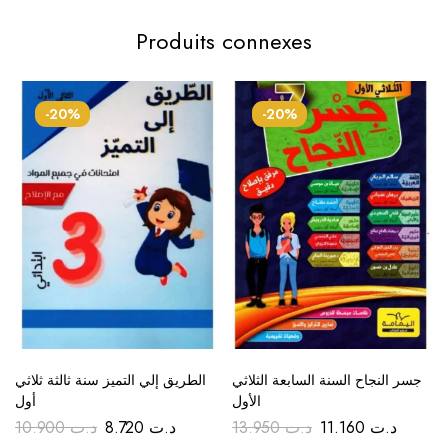
Produits connexes
-20%
-20%
جسر النجاح السنة السابعة الثلاثي
الطريق إلي التميز سنة ثالثة ثلاثي
الأول
أول
10.900
د.ت
8.720
د.ت
13.950
د.ت
11.160
د.ت