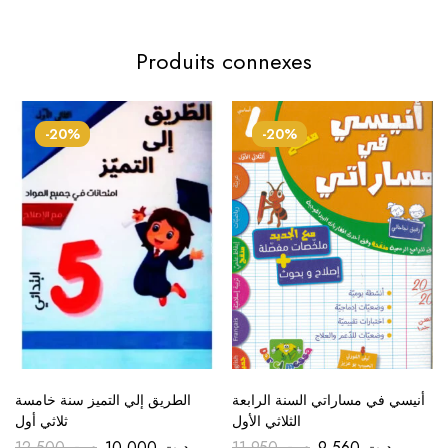
Produits connexes
-20%
-20%
أنيسي في مساراتي السنة الرابعة
الطريق إلي التميز سنة خامسة
الثلاثي الأول
ثلاثي أول
12.500
د.ت
10.000
د.ت
11.950
د.ت
9.560
د.ت