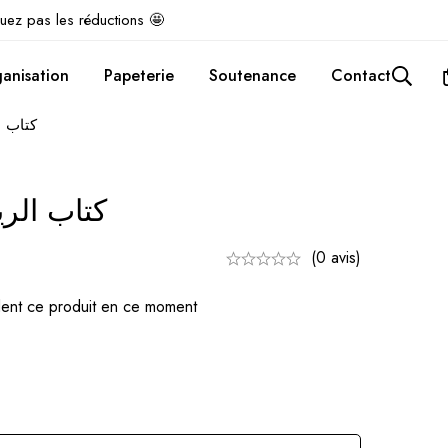
uez pas les réductions 🤩
anisation
Papeterie
Soutenance
Contact
كتاب ا
كتاب الري
(0 avis)
ent ce produit en ce moment