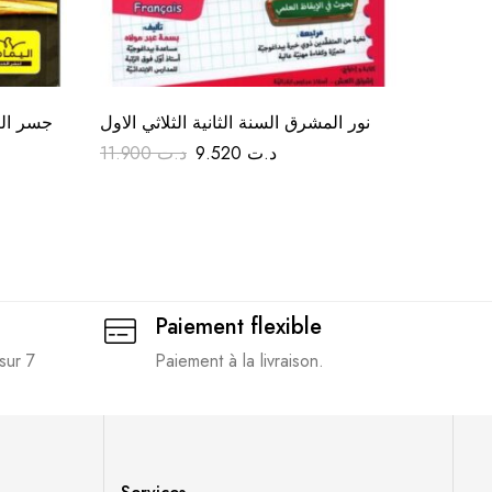
ثي الأول
نور المشرق السنة الثانية الثلاثي الاول
جسر النج
11.900
د.ت
9.520
د.ت
10.950
Paiement flexible
sur 7
Paiement à la livraison.