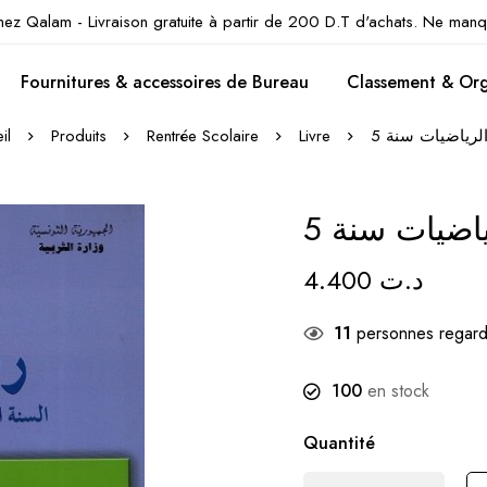
hez Qalam - Livraison gratuite à partir de 200 D.T d'achats. Ne manq
Fournitures & accessoires de Bureau
Classement & Org
il
Produits
Rentrée Scolaire
Livre
لرياضيات سنة 5
اضيات سنة 5
4.400
د.ت
11
personnes regard
100
en stock
Quantité