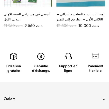
إمتحانات السنة السادسة إبتدائي –
أنيسي في مساراتي السنة الاولى
الثلاثي الأول – الطريق إلى التميز
الثلاثي الأول
11.950
د.ت
9.560
د.ت
12.500
د.ت
10.000
د.ت
Livraison
Garantie
Support en
Paiement
gratuite
d'échange.
ligne
flexible
Qalam