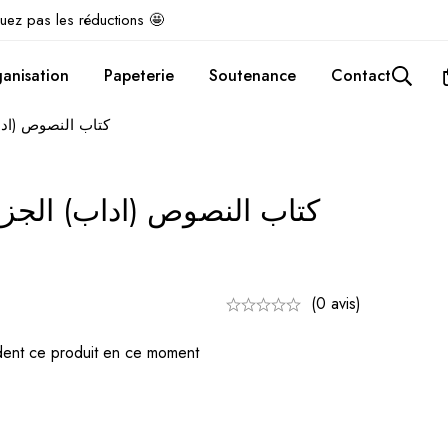
uez pas les réductions 🤩
anisation
Papeterie
Soutenance
Contact
كتاب النصوص (اداب) ا
(0 avis)
ent ce produit en ce moment