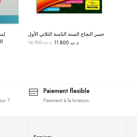
 الثلاثي
جسر النجاح السنة الثامنة الثلاثي الأول
إ –
الأول
ال
14.750
د.ت
11.800
د.ت
11.950
Paiement flexible
sur 7
Paiement à la livraison.