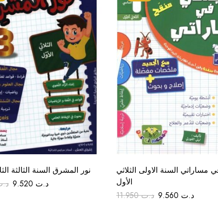
 مساراتي السنة الاولى الثلاثي
نور المشرق السنة الثالثة الثل
الأول
د.
9.520
د.ت
11.950
د.ت
9.560
د.ت