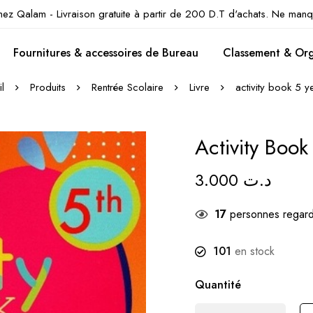
hez Qalam - Livraison gratuite à partir de 200 D.T d'achats. Ne manq
Fournitures & accessoires de Bureau
Classement & Org
l
Produits
Rentrée Scolaire
Livre
activity book 5 y
Activity Book
3.000
د.ت
17
personnes regard
101
en stock
Quantité