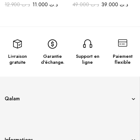
Choix de couleurs – Papeterie
Noir et Marron
12.900
د.ت
11.000
د.ت
49.000
د.ت
39.000
د.ت
de bureau
Livraison
Garantie
Support en
Paiement
gratuite
d'échange.
ligne
flexible
Qalam
Informations