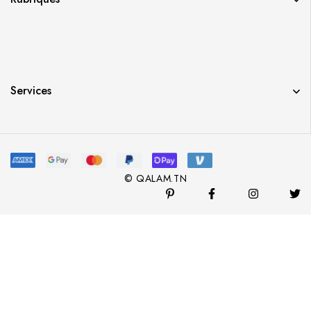
Services
© QALAM.TN