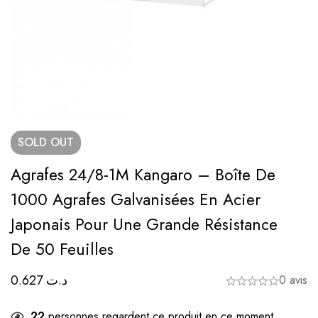
SOLD
OUT
Agrafes 24/8-1M Kangaro – Boîte De
1000 Agrafes Galvanisées En Acier
Japonais Pour Une Grande Résistance
De 50 Feuilles
0.627
د.ت
0 avis
22
personnes regardent ce produit en ce moment