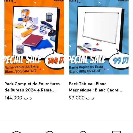
Pack Complet de Fournitures
Pack Tableau Blanc
de Bureau 2024 + Rame
Magnétique : Blanc Cadre
Papier A4 Extra Blanc /80g
Aluminium 60×90 CM + Rame
144.000
د.ت
99.000
د.ت
GRATUIT
Papier A4 Extra Blanc /80g
GRATUIT