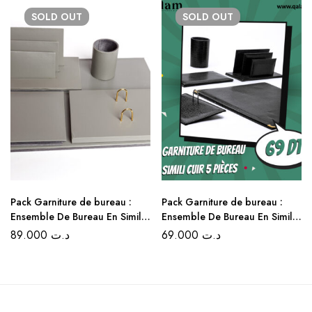
SOLD
OUT
SOLD
OUT
Pack Garniture de bureau :
Pack Garniture de bureau :
Ensemble De Bureau En Simili
Ensemble De Bureau En Simili
cuir 5 Pièces – Couleur Gris
Cuir 5 Pièces – Couleur Noir
89.000
د.ت
69.000
د.ت
Clair