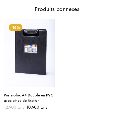
Produits connexes
-16%
Porte-bloc A4 Double en PVC
avec pince de fixation
12.900
د.ت
10.900
د.ت