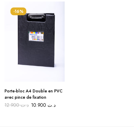
-16%
Porte-bloc A4 Double en PVC
avec pince de fixation
12.900
د.ت
10.900
د.ت