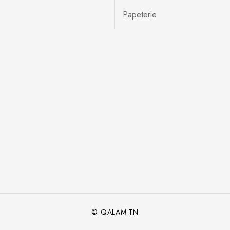
Papeterie
© QALAM.TN