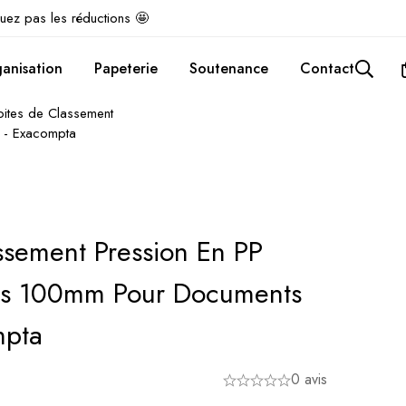
uez pas les réductions 🤩
anisation
Papeterie
Soutenance
Contact
oites de Classement
 - Exacompta
ssement Pression En PP
os 100mm Pour Documents
mpta
0 avis