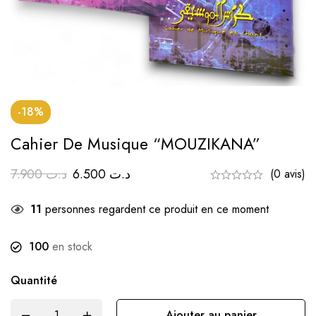
-18%
Cahier De Musique “MOUZIKANA”
7.900
د.ت
6.500
د.ت
(0 avis)
11
personnes regardent ce produit en ce moment
100
en stock
Quantité
Ajouter au panier