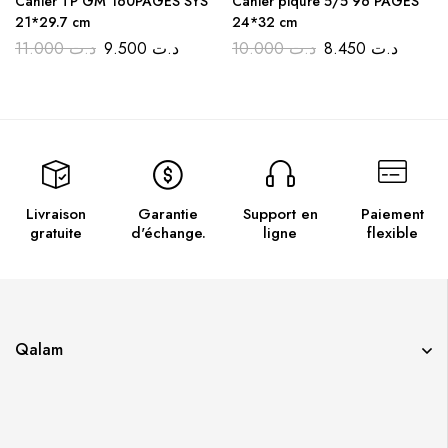
Cahier TP GM 160PAGES SYS
Cahier piqure 5/5 96 PAGES
21*29.7 cm
24*32 cm
11.000
د.ت
9.500
د.ت
10.000
د.ت
8.450
د.ت
Livraison
Garantie
Support en
Paiement
gratuite
d'échange.
ligne
flexible
Qalam