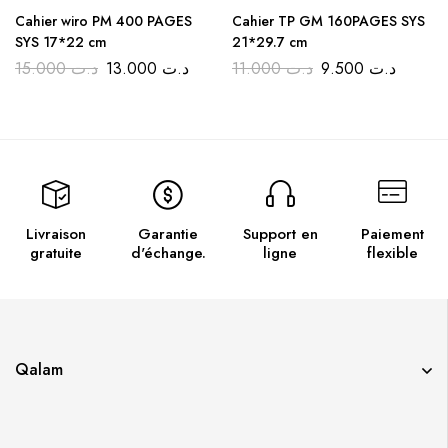
Cahier wiro PM 400 PAGES
Cahier TP GM 160PAGES SYS
SYS 17*22 cm
21*29.7 cm
15.000
د.ت
13.000
د.ت
11.000
د.ت
9.500
د.ت
Livraison
Garantie
Support en
Paiement
gratuite
d'échange.
ligne
flexible
Qalam