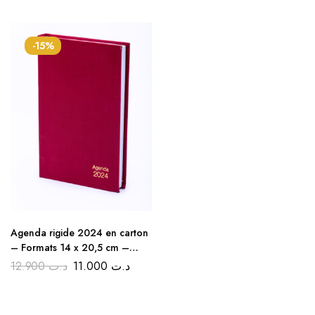
-15%
Agenda rigide 2024 en carton
– Formats 14 x 20,5 cm –
Choix de couleurs – Papeterie
12.900
د.ت
11.000
د.ت
de bureau