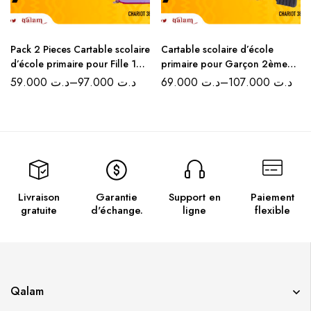
Pack 2 Pieces Cartable scolaire
Cartable scolaire d’école
d’école primaire pour Fille 1er
primaire pour Garçon 2ème
jusqu’au 4ème
jusqu’au 6ème
59.000
د.ت
–
97.000
د.ت
69.000
د.ت
–
107.000
د.ت
Livraison
Garantie
Support en
Paiement
gratuite
d'échange.
ligne
flexible
Qalam