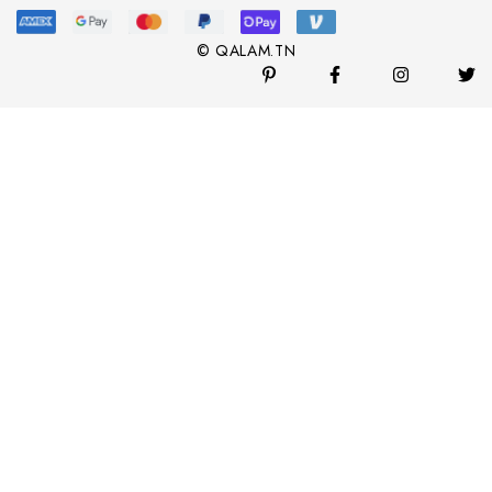
© QALAM.TN