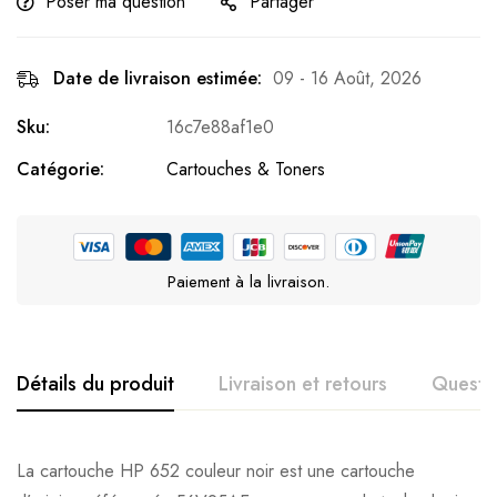
Poser ma question
Partager
Date de livraison estimée:
09 - 16 Août, 2026
Sku:
16c7e88af1e0
Catégorie:
Cartouches & Toners
Paiement à la livraison.
Détails du produit
Livraison et retours
Questi
La cartouche HP 652 couleur noir est une cartouche