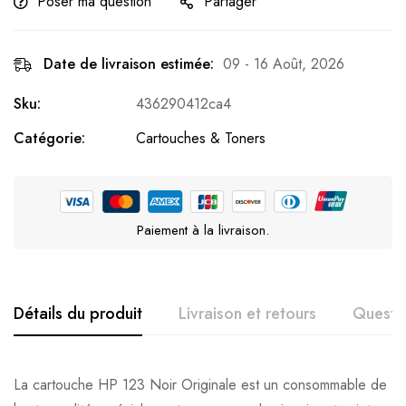
Poser ma question
Partager
Date de livraison estimée:
09 - 16 Août, 2026
Sku:
436290412ca4
Catégorie:
Cartouches & Toners
Paiement à la livraison.
Détails du produit
Livraison et retours
Questi
La cartouche HP 123 Noir Originale est un consommable de