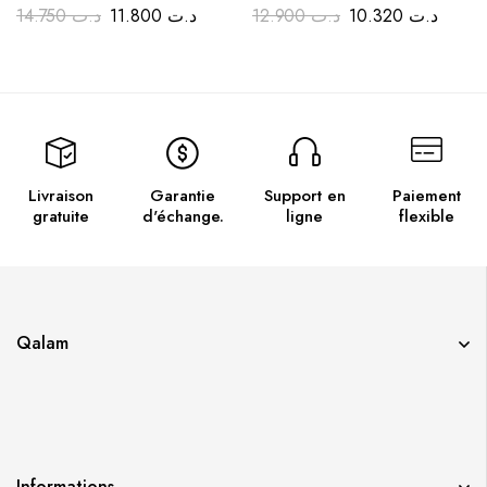
14.750
د.ت
11.800
د.ت
12.900
د.ت
10.320
د.ت
Livraison
Garantie
Support en
Paiement
gratuite
d'échange.
ligne
flexible
Qalam
Informations