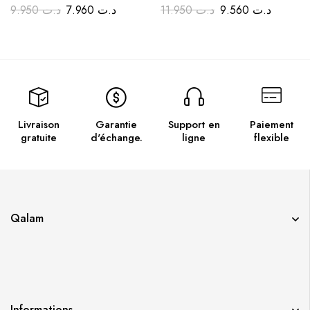
9.950
د.ت
7.960
د.ت
11.950
د.ت
9.560
د.ت
Livraison
Garantie
Support en
Paiement
gratuite
d'échange.
ligne
flexible
Qalam
Informations