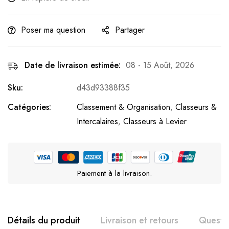
Poser ma question
Partager
Date de livraison estimée:
08 - 15 Août, 2026
Sku:
d43d93388f35
Catégories:
Classement & Organisation
,
Classeurs &
Intercalaires
,
Classeurs à Levier
Paiement à la livraison.
Détails du produit
Livraison et retours
Questi