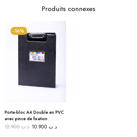
Produits connexes
-16%
Porte-bloc A4 Double en PVC
avec pince de fixation
12.900
د.ت
10.900
د.ت