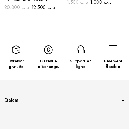
1.500
د.ت
1.000
د.ت
20.000
د.ت
12.500
د.ت
Livraison
Garantie
Support en
Paiement
gratuite
d'échange.
ligne
flexible
Qalam