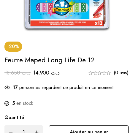
-20%
Feutre Maped Long Life De 12
18.650
د.ت
14.900
د.ت
(0 avis)
17
personnes regardent ce produit en ce moment
5
en stock
Quantité
Ajouter au panier