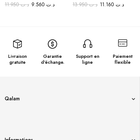
11.950
د.ت
9.560
د.ت
13.950
د.ت
11.160
د.ت
Livraison
Garantie
Support en
Paiement
gratuite
d'échange.
ligne
flexible
Qalam
Informations