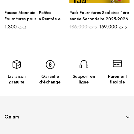
Fausse Monnaie : Petites
Pack Fournitures Scolaires 1ère
Fournitures pour la Rentrée en
année Secondaire 2025-2026
Promotion
1.300
د.ت
186.000
د.ت
159.000
د.ت
Livraison
Garantie
Support en
Paiement
gratuite
d'échange.
ligne
flexible
Qalam