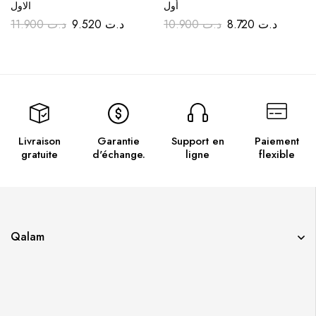
أول
الاول
11.900
د.ت
9.520
د.ت
10.900
د.ت
8.720
د.ت
Livraison
Garantie
Support en
Paiement
gratuite
d'échange.
ligne
flexible
Qalam