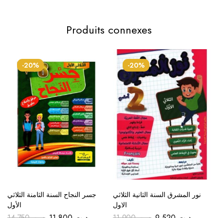
Produits connexes
-20%
-20%
نور المشرق السنة الثانية الثلاثي
جسر النجاح السنة الثامنة الثلاثي
الاول
الأول
14.750
د.ت
11.800
د.ت
11.900
د.ت
9.520
د.ت