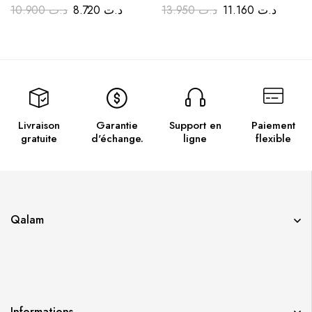
10.900
د.ت
8.720
د.ت
13.950
د.ت
11.160
د.ت
Livraison
Garantie
Support en
Paiement
gratuite
d'échange.
ligne
flexible
Qalam
Informations