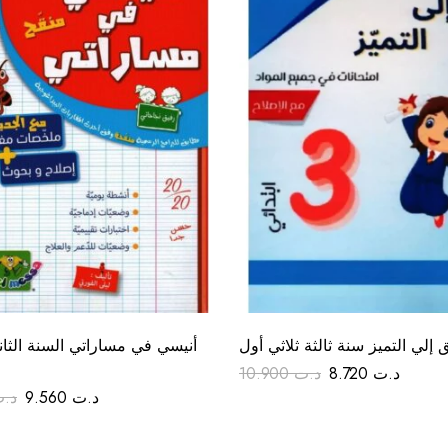
 إلي التميز سنة ثالثة ثلاثي أول
أنيسي في مساراتي السنة الثانية
10.900
د.ت
8.720
د.ت
د.
9.560
د.ت