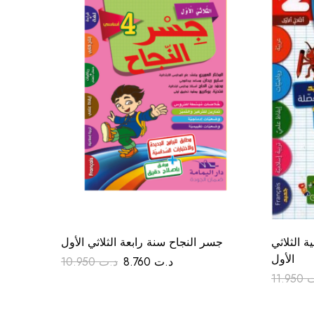
 الثلاثي
جسر النجاح سنة رابعة الثلاثي الأول
الأول
10.950
د.ت
8.760
د.ت
11.950
ت