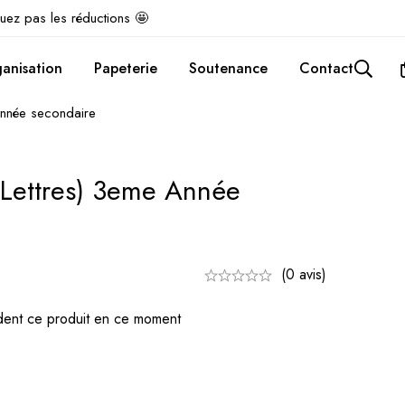
uez pas les réductions 🤩
anisation
Papeterie
Soutenance
Contact
 année secondaire
 (lettres) 3eme Année
(0 avis)
ent ce produit en ce moment