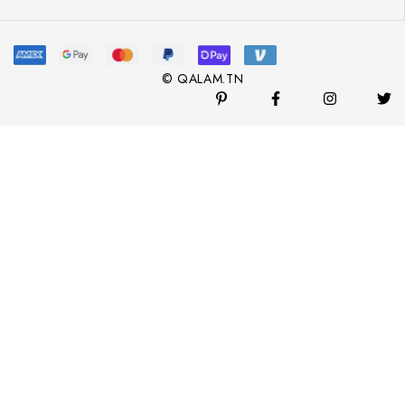
© QALAM.TN