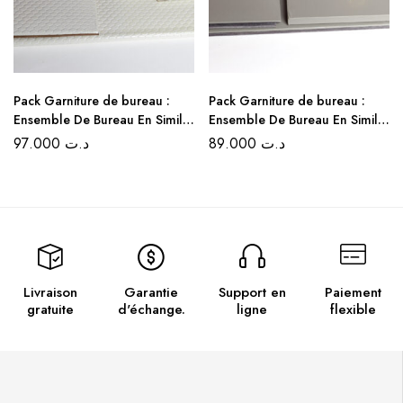
Pack Garniture de bureau :
Pack Garniture de bureau :
Ensemble De Bureau En Simili
Ensemble De Bureau En Simili
cuir Croco 5 Pièces – Couleur
cuir 5 Pièces – Couleur Gris
97.000
د.ت
89.000
د.ت
Blanc
Clair
Livraison
Garantie
Support en
Paiement
gratuite
d'échange.
ligne
flexible