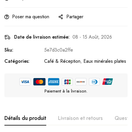
Poser ma question
Partager
Date de livraison estimée:
08 - 15 Août, 2026
Sku:
5e7d3c0a2ffe
Catégories:
Café & Réception
,
Eaux minérales plates
Paiement à la livraison.
Détails du produit
Livraison et retours
Questi