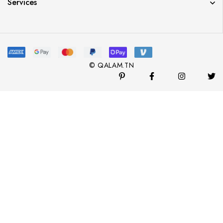
Services
© QALAM.TN