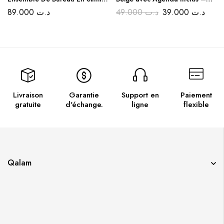
cuir 5 Pièces – Couleur Gris
Noir et Marron
89.000
د.ت
49.000
د.ت
39.000
د.ت
Clair
Livraison
Garantie
Support en
Paiement
gratuite
d'échange.
ligne
flexible
Qalam