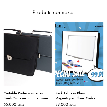
Produits connexes
Cartable Professionnel en
Pack Tableau Blanc
Simili Cuir avec compartiments
Magnétique : Blanc Cadre
– Noir et Gris
Aluminium 60×90 CM + Rame
65.000
د.ت
99.000
د.ت