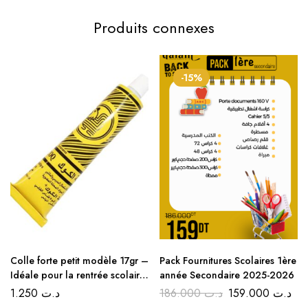
Produits connexes
-15%
Colle forte petit modèle 17gr –
Pack Fournitures Scolaires 1ère
Idéale pour la rentrée scolaire
année Secondaire 2025-2026
et les travaux domestiques
1.250
د.ت
186.000
د.ت
159.000
د.ت