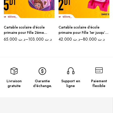
Cartable scolaire d’école
Cartable scolaire d’école
primaire pour Fille 2ème
primaire pour Fille 1er jusqu’au
jusqu’au 6ème
2ème
65.000
د.ت
–
103.000
د.ت
42.000
د.ت
–
80.000
د.ت
Livraison
Garantie
Support en
Paiement
gratuite
d'échange.
ligne
flexible